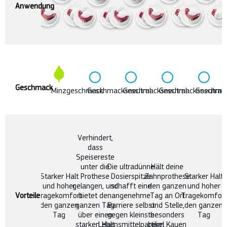
Anwendung
Geschmack
Verhindert,
dass
Speisereste
unter die
Die ultradünne
Hält deine
Starker Halt
Prothese
Dosierspitze
Zahnprothese
Starker Halt
und hoher
gelangen, und
schafft eine
den ganzen
und hoher
Vorteile
Tragekomfort
bietet den
angenehme
Tag an Ort
Tragekomfort
den ganzen
ganzen Tag
Barriere selbst
und Stelle,
den ganzen
Tag
über einen
gegen kleinste
besonders
Tag
starken Halt
Lebensmittelpartikel
beim Kauen