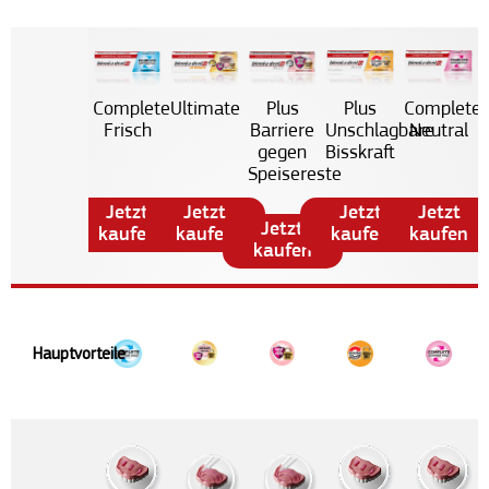
Plus
Complete
Complete
Ultimate
Plus
Unschlagbare
Neutral
Frisch
Barriere
Bisskraft
gegen
Speisereste
Jetzt
Jetzt
Jetzt
Jetzt
Jetzt
kaufen
kaufen
kaufen
kaufen
kaufen
Hauptvorteile